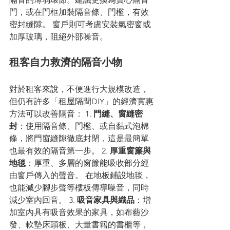
門，或在門框加裝隔音條、門檻，有效
密封縫隙。 窗戶則可考慮安裝氣密窗或
加厚玻璃，阻絕外部噪音。
租客自力救濟的隔音小物
對於租客來說，不便進行大規模改造，
但仍有許多「租屋隔間DIY」的經濟實惠
方法可以改善隔音： 1. 
門縫、窗縫密
封
：使用隔音條、門檻、或自黏式泡棉
條，將門窗縫隙徹底封閉，這是最簡單
也最有效的隔音第一步。 2. 
厚重窗簾與
地毯
：厚重、多層的窗簾能吸收部分經
由窗戶傳入的聲音。 在地板鋪設地毯，
也能減少腳步聲等樓板傳導噪音，同時
減少室內回音。 3. 
吸音家具與織品
：增
加室內具有吸音效果的家具，如布藝沙
發、軟墊床頭板、大量書籍的書櫃等，