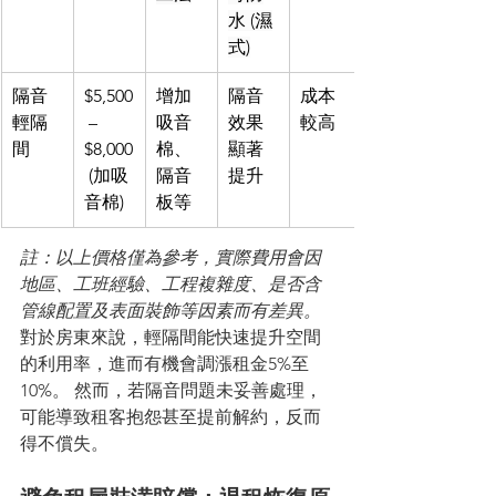
水 (濕
式)
隔音
$5,500
增加
隔音
成本
輕隔
 – 
吸音
效果
較高
間
$8,000
棉、
顯著
 (加吸
隔音
提升
音棉)
板等
註：以上價格僅為參考，實際費用會因
地區、工班經驗、工程複雜度、是否含
管線配置及表面裝飾等因素而有差異。
對於房東來說，輕隔間能快速提升空間
的利用率，進而有機會調漲租金5%至
10%。 然而，若隔音問題未妥善處理，
可能導致租客抱怨甚至提前解約，反而
得不償失。