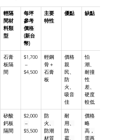
輕隔
每坪
主要
優點
缺點
間材
參考
特性
料類
價格 
型
(新台
幣)
石膏
$1,700
輕鋼
價格
怕
板隔
 – 
骨＋
親
潮、
間
$4,500
石膏
民、
耐撞
板
防
性
火、
差、
吸音
硬度
佳
較低
矽酸
$2,000
防
耐
價格
鈣板
 – 
火、
用、
略
隔間
$5,500
防潮
防
高，
材質
霉、
需再