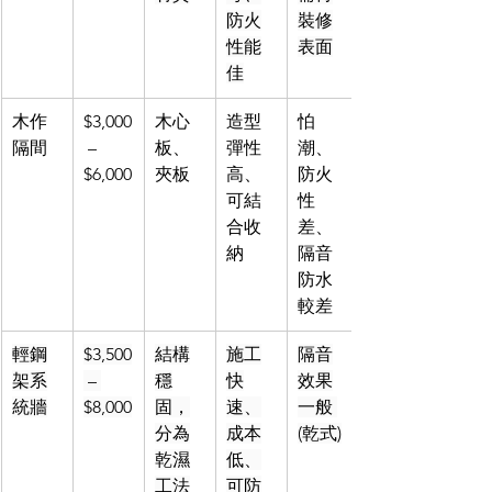
防火
裝修
性能
表面
佳
木作
$3,000
木心
造型
怕
隔間
 – 
板、
彈性
潮、
$6,000
夾板
高、
防火
可結
性
合收
差、
納
隔音
防水
較差
輕鋼
$3,500
結構
施工
隔音
架系
 – 
穩
快
效果
統牆
$8,000
固，
速、
一般 
分為
成本
(乾式)
乾濕
低、
工法
可防