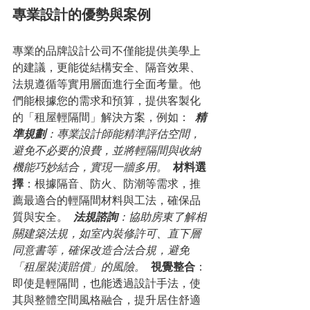
專業設計的優勢與案例
專業的品牌設計公司不僅能提供美學上
的建議，更能從結構安全、隔音效果、
法規遵循等實用層面進行全面考量。他
們能根據您的需求和預算，提供客製化
的「租屋輕隔間」解決方案，例如： 
精
準規劃
：專業設計師能精準評估空間，
避免不必要的浪費，並將輕隔間與收納
機能巧妙結合，實現一牆多用。 
材料選
擇
：根據隔音、防火、防潮等需求，推
薦最適合的輕隔間材料與工法，確保品
質與安全。 
法規諮詢
：協助房東了解相
關建築法規，如室內裝修許可、直下層
同意書等，確保改造合法合規，避免
「租屋裝潢賠償」的風險。 
視覺整合
：
即使是輕隔間，也能透過設計手法，使
其與整體空間風格融合，提升居住舒適