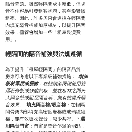
隔音問題。雖然輕隔間成本較低，但隔
音不佳容易引發租客抱怨，甚至影響續
租率。因此，許多房東會選擇在輕隔間
內填充隔音棉或加厚板材，以提升隔音
效果，儘管會增加一些「租屋裝潢費
用」。
輕隔間的隔音補強與法規遵循
為了提升「租屋輕隔間」的隔音品質，
房東可考慮以下專業級補強措施： 
增加
板材厚度或層數
：在輕鋼架兩側使用雙
層石膏板或矽酸鈣板，並在板材之間夾
入隔音墊或阻尼隔音膜，能有效提升隔
音效果。 
填充隔音棉/吸音棉
：在輕隔
間骨架內部填充高密度岩棉或玻璃纖維
棉，能有效吸收聲音，減少共鳴。 * 
選
用隔音門窗
：門窗是聲音傳遞的弱點，