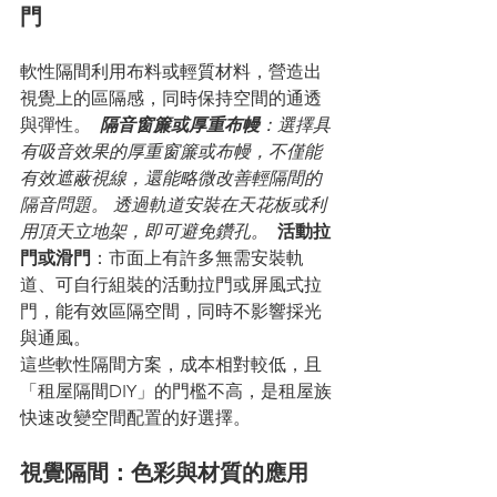
門
軟性隔間利用布料或輕質材料，營造出
視覺上的區隔感，同時保持空間的通透
與彈性。 
隔音窗簾或厚重布幔
：選擇具
有吸音效果的厚重窗簾或布幔，不僅能
有效遮蔽視線，還能略微改善輕隔間的
隔音問題。 透過軌道安裝在天花板或利
用頂天立地架，即可避免鑽孔。 
活動拉
門或滑門
：市面上有許多無需安裝軌
道、可自行組裝的活動拉門或屏風式拉
門，能有效區隔空間，同時不影響採光
與通風。
這些軟性隔間方案，成本相對較低，且
「租屋隔間DIY」的門檻不高，是租屋族
快速改變空間配置的好選擇。
視覺隔間：色彩與材質的應用