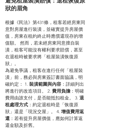
避免租屋裝潢賠償：退租恢復原
狀的眉角
根據《民法》第431條，租客若經房東同
意對房屋進行裝潢，並確實提升房屋價
值，房東在租約終止時應償還現存的增
值額。 然而，若未經房東同意擅自裝
潢，租客可能沒有權利要求賠償，甚至
在退租時被要求將「租屋裝潢恢復原
狀」。
為避免爭議，租客在進行任何「租屋裝
潢」前，務必與房東簽訂書面協議，明
確約定： 1. 
裝潢範圍與內容
：詳細列出
將進行的改造項目。 2. 
費用負擔
：明確
費用由誰支付，是否能抵扣租金。 3. 
退
租處理方式
：約定退租時是「恢復原
狀」還是「現況交屋」。 4. 
增值費用返
還
：若有提升房屋價值，應如何計算返
還金額及折舊。