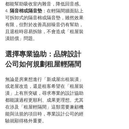
都能幫助吸收室內雜音，降低回音感。 
4. 
隔音棉或隔音墊
：在輕隔間牆面貼上
可拆卸式的隔音棉或隔音墊，雖然效果
有限，但對於改善高頻噪音仍有幫助，
且退租時容易拆除，不會造成「租屋裝
潢賠償」問題。
選擇專業協助：品牌設計
公司如何規劃租屋輕隔間
無論是房東想進行「新成屋出租裝潢」
或老屋改造，還是租客希望在「租屋裝
潢」上有所突破，尋求專業的設計協助
都能讓過程更順利、成果更理想。尤其
在涉及「租屋輕隔間」這類需要兼顧機
能與法規的項目時，專業設計公司的經
驗就顯得格外重要。