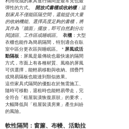
利用現成的家具進行隔間是最常見也最
彈性的方式。 
開放式書櫃或收納櫃
：這
類家具不僅能區隔空間，還能提供大量
的收納機能。選擇高度足夠的書櫃，將
其作為「牆面」擺放，即可自然劃分出
閱讀區、工作區或睡眠區。 
衣櫃
：大型
衣櫃也能作為簡易隔間，特別適合在臥
室中區分更衣區與睡眠區。 * 
屏風或活
動隔板
：屏風是最傳統也最快速的隔間
方式，市面上有各種材質、風格的屏風
可供選擇，能輕易移動與收納。摺疊門
或簡易隔板也能達到類似效果。
這些家具式隔間的優點在於無需施工、
隨時可移動，退租時也能輕易帶走，完
全符合「租屋裝潢恢復原狀」的要求，
大幅降低與「租屋裝潢房東」產生糾紛
的風險。
軟性隔間：窗簾、布幔、活動拉