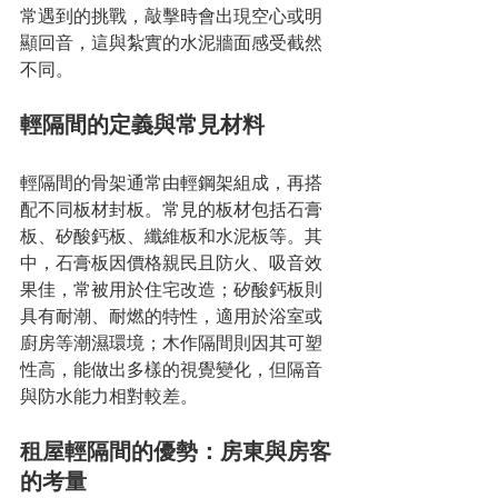
常遇到的挑戰，敲擊時會出現空心或明
顯回音，這與紮實的水泥牆面感受截然
不同。
輕隔間的定義與常見材料
輕隔間的骨架通常由輕鋼架組成，再搭
配不同板材封板。常見的板材包括石膏
板、矽酸鈣板、纖維板和水泥板等。其
中，石膏板因價格親民且防火、吸音效
果佳，常被用於住宅改造；矽酸鈣板則
具有耐潮、耐燃的特性，適用於浴室或
廚房等潮濕環境；木作隔間則因其可塑
性高，能做出多樣的視覺變化，但隔音
與防水能力相對較差。
租屋輕隔間的優勢：房東與房客
的考量