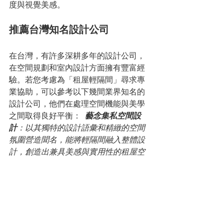
度與視覺美感。
推薦台灣知名設計公司
在台灣，有許多深耕多年的設計公司，
在空間規劃和室內設計方面擁有豐富經
驗。若您考慮為「租屋輕隔間」尋求專
業協助，可以參考以下幾間業界知名的
設計公司，他們在處理空間機能與美學
之間取得良好平衡： 
藝念集私空間設
計
：以其獨特的設計語彙和精緻的空間
氛圍營造聞名，能將輕隔間融入整體設
計，創造出兼具美感與實用性的租屋空
間。 
峻設計
：擅長從使用者角度出發，
提供機能導向的解決方案，對於租屋空
間的靈活隔間規劃，能給予實用且創新
的建議。 * 
言室設計
：專注於打造舒適
且有溫度的居住空間，在輕隔間的材質
選擇與細節處理上，能兼顧美觀與居住