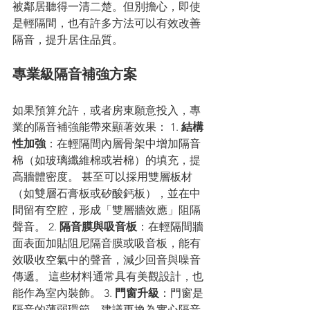
被鄰居聽得一清二楚。但別擔心，即使
是輕隔間，也有許多方法可以有效改善
隔音，提升居住品質。
專業級隔音補強方案
如果預算允許，或者房東願意投入，專
業的隔音補強能帶來顯著效果： 1. 
結構
性加強
：在輕隔間內層骨架中增加隔音
棉（如玻璃纖維棉或岩棉）的填充，提
高牆體密度。 甚至可以採用雙層板材
（如雙層石膏板或矽酸鈣板），並在中
間留有空腔，形成「雙層牆效應」阻隔
聲音。 2. 
隔音膜與吸音板
：在輕隔間牆
面表面加貼阻尼隔音膜或吸音板，能有
效吸收空氣中的聲音，減少回音與噪音
傳遞。 這些材料通常具有美觀設計，也
能作為室內裝飾。 3. 
門窗升級
：門窗是
隔音的薄弱環節。建議更換為實心隔音