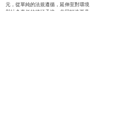
元，從單純的法規遵循，延伸至對環境
與社會責任的積極承擔，共同打造更具
韌性與永續性的城市。
【建築管理是什麼】10大
常見問與答FAQ
Q1：建築管理是什麼？
 A：建築管理是
國家為維護公共安全、公共交通、公共
衛生及增進市容觀瞻，對建築物的規
劃、設計、施工、使用及拆除等各階段
所實施的一系列法規與行政管理措施。
Q2：實施建築管理日期對建築物有什麼
影響？
 A：實施建築管理日期是判斷建