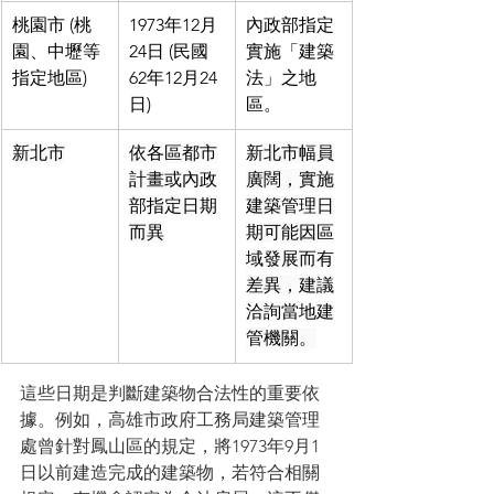
桃園市 (桃
1973年12月
內政部指定
園、中壢等
24日 (民國
實施「建築
指定地區)
62年12月24
法」之地
日)
區。
新北市
依各區都市
新北市幅員
計畫或內政
廣闊，實施
部指定日期
建築管理日
而異
期可能因區
域發展而有
差異，建議
洽詢當地建
管機關。
這些日期是判斷建築物合法性的重要依
據。例如，高雄市政府工務局建築管理
處曾針對鳳山區的規定，將1973年9月1
日以前建造完成的建築物，若符合相關