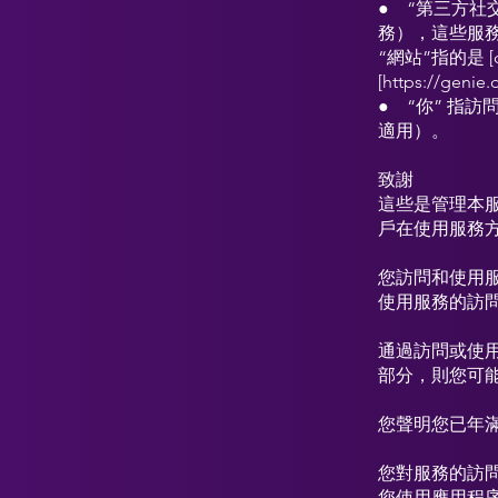
● “第三方社
務），這些服
“網站”指的是 [dot
[https://genie
● “你” 指
適用）。
致謝
這些是管理本
戶在使用服務
您訪問和使用
使用服務的訪
通過訪問或使
部分，則您可
您聲明您已年滿
您對服務的訪
您使用應用程