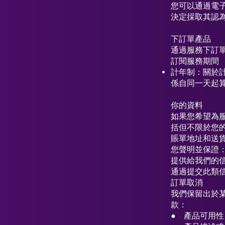
您可以通過電
決定採取其認
下訂單產品
通過服務下訂
訂閱服務期間​
計年制：關於計
係自同一天起
你的資料
如果您希望為
括但不限於您
賬單地址和送
您聲明並保證： 
提供給我們的
通過提交此類
訂單取消
我們保留出於
款：
● 產品可用性