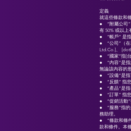
定義
就這些條款和
● “附屬公司
有 50% 或
● “帳戶” 
● “公司”（在
Ltd.Co.]、 [d
● “國家”指[
● “內容”
無論該內容的
● “設備”是
● “反饋” 
● “產品”是
● “訂單” 
● “促銷活動
● “服務”指的是網
務助理。
● “條款和條
款和條件。本條