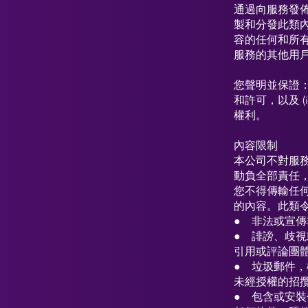
通過向服務發
製和分發此類
容的任何和所
服務的其他用
您聲明並保證：
和許可，以及 
權利。
內容限制
本公司不對服
動負全部責任
您不得傳輸任
的內容。此類
● 非法或宣
● 誹謗、歧
引用或評論團
● 垃圾郵件
未經授權的招攬
● 包含或安