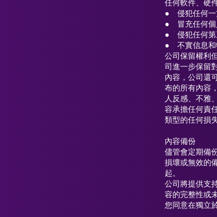
任何軟件、硬
● 侵犯任何
● 冒充任何
● 侵犯任何
● 不實信息和
公司保留權利
司進一步保留
內容，公司還
布的所有內容
人反感、不雅
容承擔任何責
類型的任何損
內容備份
儘管會定期備
損壞或無效的
起。
公司將提供支
容的完整性或
您同意在獨立