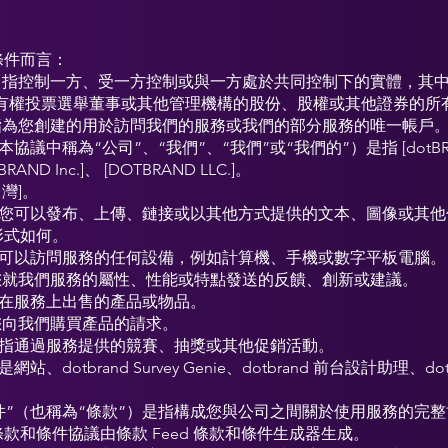
條件而言：
” 指控制一方、受一方控制或與一方處於共同控制下的實體，其中
以上有權投票選舉董事或其他管理機構的股份、股權或其他證券的所
是指為您創建的用於訪問我們的服務或我們的部分服務的唯一帳戶
本協議中稱為“公司”、“我們”、“我們”或“我們的”）是指 [dotBR
otBRAND Inc.]、 [DOTBRAND LLC.]。
台灣]。
是指您可以發布、上傳、鏈接或以其他方式提供的文本、圖像或其
形式如何。
指可以訪問服務的任何設備，例如計算機、手機或數字平板電腦。
指您就我們服務的屬性、性能或特點發送的反饋、創新或建議。
指在服務上出售的產品或物品。
指您向我們購買產品的請求。
”指通過服務提供的競賽、抽獎或其他促銷活動。
站、dotbrand Survey Genie、dotbrand 前台設計助理、do
件”（也稱為“條款”）是指構成您與公司之間關於使用服務的完
款和條件協議由條款 Feed 條款和條件生成器生成。