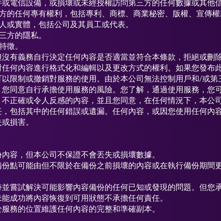
件或電信設備，或損壞或未經授權訪問第三方的任何數據或其他
一方的任何專有權利，包括專利、商標、商業秘密、版權、宣傳權
個人或實體，包括公司及其員工或代表。
第三方的隱私。
特徵。
但沒有義務自行決定任何內容是否適當並符合本條款，拒絕或刪
對任何內容進行格式化和編輯以及更改方式的權利。如果您發布
可以限制或撤銷對服務的使用。由於本公司無法控制用戶和/或第
，您同意自行承擔使用服務的風險。您了解，通過使用服務，您
、不正確或令人反感的內容，並且您同意，在任何情況下，本公
任，包括其中的任何錯誤或遺漏。任何內容，或因您使用任何內
失或損害。
份內容，但本公司不保證不會丟失或損壞數據。
備份點可能由但不限於在備份之前損壞的內容或在執行備份期間
持並嘗試解決可能影響內容備份的任何已知或發現的問題。但您
未能成功將內容恢復到可用狀態不承擔任何責任。
於服務的位置維護任何內容的完整和準確副本。