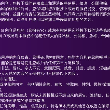
佈內容，您授予我們在服務上和通過服務使用、修改、公開傳輸
內容的權利和許可。您保留對您在服務上或通過服務提交、發布
有權利，並且您有責任保護這些權利。您同意此許可包括我們將
戶的權利，這些用戶也可以根據這些條款使用您的內容。
(i) 內容是您的（您擁有它）或您有權使用它並授予我們這些條
(ii) 在或通過本服務不侵犯任何人的隱私權、公開權、版權、合
務用戶的內容負責。您明確理解並同意，您對內容和在您的帳戶
，無論是您還是使用您帳戶的任何第三方這樣做。
何非法、冒犯、令人不安、意圖厭惡、威脅、誹謗、誹謗、淫穢
令人反感的內容的示例包括但不限於以下內容：
傳非法活動。
視或卑鄙的內容，包括關於宗教、種族、性取向、性別、民族/族
體。
，機器或隨機生成，構成未經授權或不請自來的廣告、連鎖信、任
或任何形式的彩票或賭博.
裝任何病毒、蠕蟲、惡意軟件、特洛伊木馬或其他旨在或旨在破壞