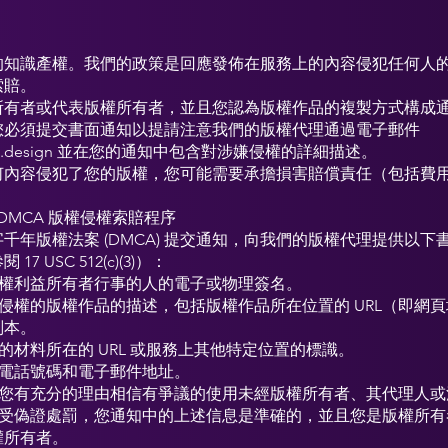
的知識產權。我們的政策是回應發佈在服務上的內容侵犯任何人
索賠。
所有者或代表版權所有者，並且您認為版權作品的複製方式構成
您必須提交書面通知以提請注意我們的版權代理通過電子郵件
.design
並在您的通知中包含對涉嫌侵權的詳細描述。
何內容侵犯了您的版權，您可能需要承擔損害賠償責任（包括費
 DMCA 版權侵權索賠程序
千年版權法案 (DMCA) 提交通知，向我們的版權代理提供以下
7 USC 512(c)(3)）：
版權利益所有者行事的人的電子或物理簽名。
侵權的版權作品的描述，包括版權作品所在位置的 URL（即網
副本。
的材料所在的 URL 或服務上其他特定位置的標識。
、電話號碼和電子郵件地址。
，您有充分的理由相信有爭議的使用未經版權所有者、其代理人或
，受偽證處罰，您通知中的上述信息是準確的，並且您是版權所有
權所有者。