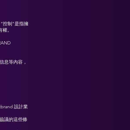
“控制”是指擁
有權。
。
AND
他信息等內容，
tbrand 設計業
整協議的這些條