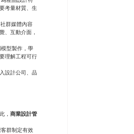
何為產品設計符
要考量材質、生
、社群媒體內容
覺、互動介面，
到模型製作，學
要理解工程可行
入設計公司、品
此，
商業設計管
標客群制定有效