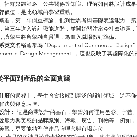
、社群媒體策略、公共關係等知識。理解如何將設計成果
牌價值，是此領域的學習重點。
漸進，第一年側重導論、批判性思考與基礎表達能力；第
；第三年進入設計職能進階，並開始關注當今社會議題；
，讓學生將所學融會貫通，為進入職場做好準備。
系英文
名稱通常為 "Department of Commercial Design"
 Commercial Design Management"，這也反映了其國
從平面到產品的全面實踐
什麼
的過程中，學生將會接觸到廣泛的設計領域。這不僅
解決與創意表達。
設計：
 這是商業設計的基石，學習如何運用色彩、字體
說服力與美感的品牌識別、海報、廣告、刊物等。例如，
美觀，更要能精準傳達品牌理念與市場定位。