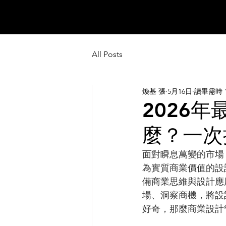
All Posts
煥基 張
5月16日
讀畢需時 
2026
麼？一次
面對瞬息萬變的市場
為實質商業價值的設
備商業思維與設計應
場、洞察商機，將設
好奇，那麼商業設計