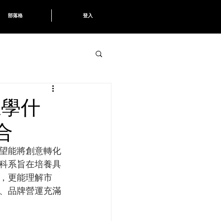
部落格
登入
系學什
合
望能將創意轉化
科系旨在培養具
，更能理解市
、品牌營運充滿