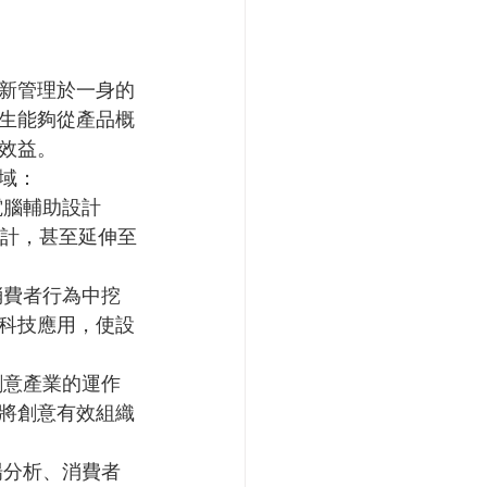
新管理於一身的
生能夠從產品概
效益。
域：
電腦輔助設計
設計，甚至延伸至
消費者行為中挖
科技應用，使設
創意產業的運作
將創意有效組織
場分析、消費者