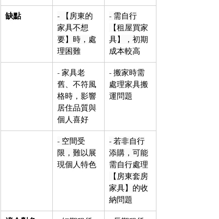
缺點
- 【房東的
- 需自行
家具不想
【租屋買家
要】時，處
具】，初期
理困難
成本較高
- 家具老
- 搬家時需
舊、不符風
處理家具搬
格時，影響
運問題
居住品質與
個人喜好
- 空間受
- 若非自行
限，難以展
添購，可能
現個人特色
需自行處理
【房東套房
家具】的收
納問題