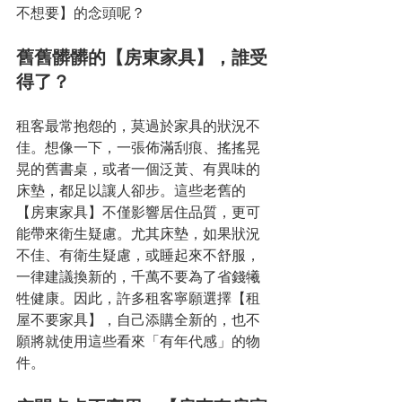
不想要】的念頭呢？
舊舊髒髒的【房東家具】，誰受
得了？
租客最常抱怨的，莫過於家具的狀況不
佳。想像一下，一張佈滿刮痕、搖搖晃
晃的舊書桌，或者一個泛黃、有異味的
床墊，都足以讓人卻步。這些老舊的
【房東家具】不僅影響居住品質，更可
能帶來衛生疑慮。尤其床墊，如果狀況
不佳、有衛生疑慮，或睡起來不舒服，
一律建議換新的，千萬不要為了省錢犧
牲健康。因此，許多租客寧願選擇【租
屋不要家具】，自己添購全新的，也不
願將就使用這些看來「有年代感」的物
件。