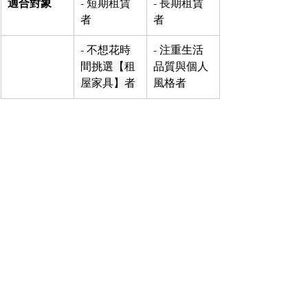
適合對象
- 短期租賃
- 長期租賃
者
者
- 不想花時
- 注重生活
間挑選【租
品質與個人
屋家具】者
風格者
- 預算有
- 擁有自己
限，無法一
家具或計畫
次性【租屋
【租屋買家
買家具】者
具】者
房東角度
- 提供完整
- 減少家具
性，可能吸
維護成本與
引不願添購
爭議
家具的租客
- 若【房東
- 提供彈性
家具組】品
空間，吸引
質不佳，容
重視個人風