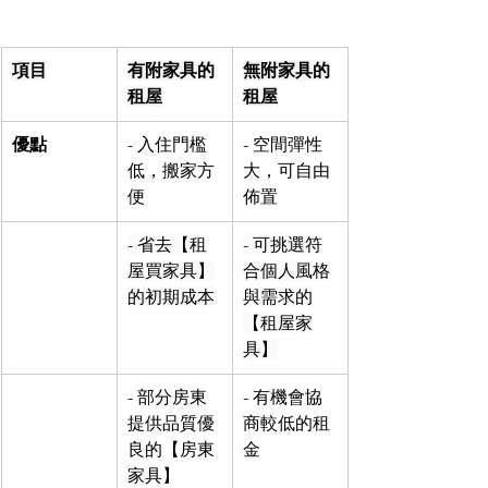
項目
有附家具的
無附家具的
租屋
租屋
優點
- 入住門檻
- 空間彈性
低，搬家方
大，可自由
便
佈置
- 省去【租
- 可挑選符
屋買家具】
合個人風格
的初期成本
與需求的
【租屋家
具】
- 部分房東
- 有機會協
提供品質優
商較低的租
良的【房東
金
家具】