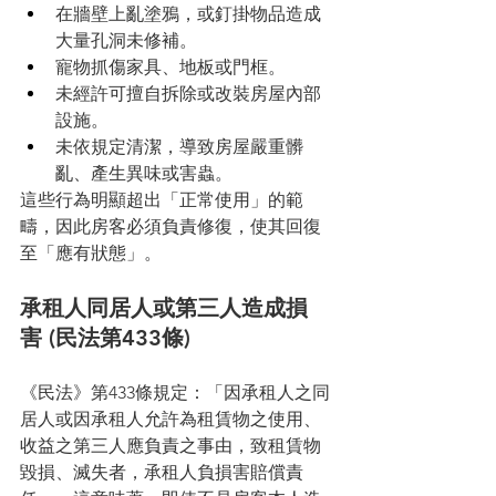
在牆壁上亂塗鴉，或釘掛物品造成
大量孔洞未修補。
寵物抓傷家具、地板或門框。
未經許可擅自拆除或改裝房屋內部
設施。
未依規定清潔，導致房屋嚴重髒
亂、產生異味或害蟲。
這些行為明顯超出「正常使用」的範
疇，因此房客必須負責修復，使其回復
至「應有狀態」。
承租人同居人或第三人造成損
害 (民法第433條)
《民法》第433條規定：「因承租人之同
居人或因承租人允許為租賃物之使用、
收益之第三人應負責之事由，致租賃物
毀損、滅失者，承租人負損害賠償責