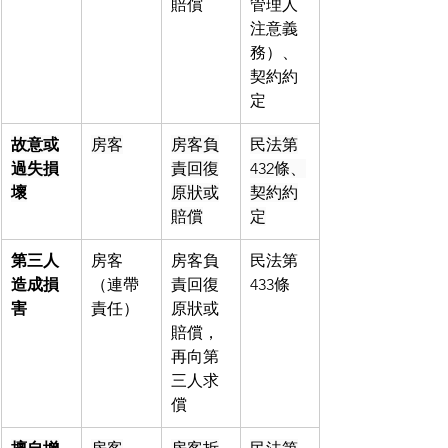
賠償
管理人
注意義
務）、
契約約
定
故意或
房客
房客負
民法第
過失損
責回復
432條、
壞
原狀或
契約約
賠償
定
第三人
房客
房客負
民法第
造成損
（連帶
責回復
433條
害
責任）
原狀或
賠償，
再向第
三人求
償