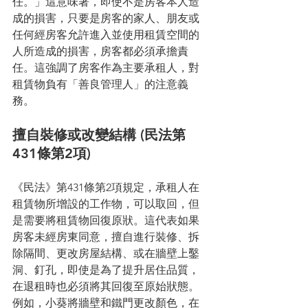
任。」這意味著，即使不是房客本人造
成的損害，只要是房客的家人、朋友或
任何經房客允許進入並使用租賃空間的
人所造成的損害，房客都必須承擔責
任。這強調了房客作為主要承租人，對
租賃物負有「善良管理人」的注意義
務。
擅自裝修或改變結構 (民法第
431條第2項)
《民法》第431條第2項規定，承租人在
租賃物所增設的工作物，可以取回，但
是需要將租賃物回復原狀。這代表如果
房客未經房東同意，擅自進行裝修、拆
除隔間、更改房屋結構、或在牆壁上鑿
洞、釘孔，即使是為了提升居住品質，
在退租時也必須將其回復至原始狀態。
例如，小葵將牆壁和鐵門更改顏色，在