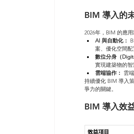
BIM 導入
2026年，BIM 
AI 與自動化：
 
案、優化空間配
數位分身（Digita
實現建築物的智
雲端協作：
 雲
持續優化 BIM 
爭力的關鍵。
BIM 導入效
效益項目