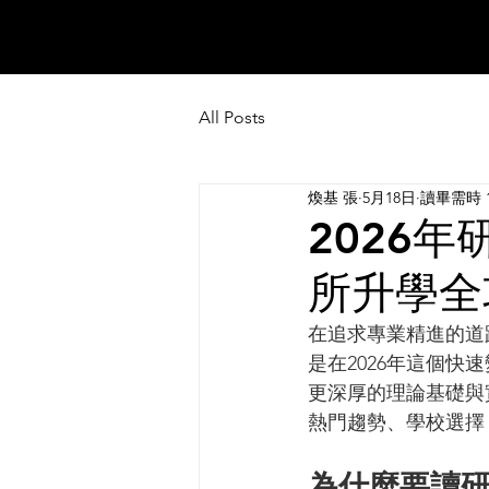
All Posts
煥基 張
5月18日
讀畢需時 
2026
所升學全
在追求專業精進的道
是在2026年這個
更深厚的理論基礎與
熱門趨勢、學校選擇
為什麼要讀