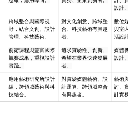
思維，應用導向。
實務、企業創新者。
計、
設計
跨域整合與國際視
對文化創意、跨域整
數位
野，結合文創、設計
合、科技藝術有興趣
與室
管理、科技藝術。
者。
活設
前衛課程與豐富國際
追求實驗性、創新、
媒體
競賽成果，重視設計
希望在業界快速發展
設計
實踐。
者。
應用藝術研究所設計
對實驗媒體藝術、設
藝術
組，跨領域藝術與科
計運算、跨領域整合
討、
技結合。
有興趣者。
計實