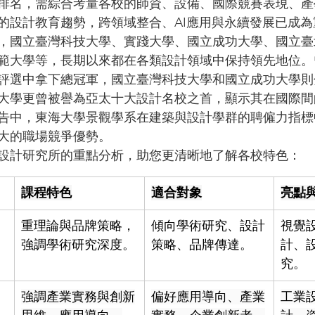
排名，需綜合考量各校的師資、設備、國際競賽表現、產
6年的設計教育趨勢，跨領域整合、AI應用與永續發展已成
，國立臺灣科技大學、實踐大學、國立成功大學、國立臺
範大學等，長期以來都在各類設計領域中保持領先地位。
評選中拿下總冠軍，國立臺灣科技大學和國立成功大學則
大學更曾被譽為亞太十大設計名校之首，顯示其在國際間
力報告中，東海大學景觀學系在建築與設計學群的聘僱力指
大的職場競爭優勢。
設計研究所的重點分析，助您更清晰地了解各校特色：
課程特色
適合對象
亮點
重理論與品牌策略，
傾向學術研究、設計
視覺
強調學術研究深度。
策略、品牌傳達。
計、
究。
強調產業實務與創新
偏好應用導向、產業
工業