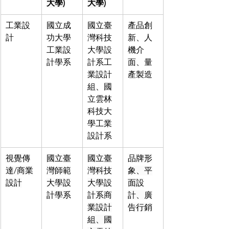
大學)
大學)
工業設
國立成
國立臺
產品創
計
功大學
灣科技
新、人
工業設
大學設
機介
計學系
計系工
面、量
業設計
產製造
組、國
立雲林
科技大
學工業
設計系
視覺傳
國立臺
國立臺
品牌形
達/商業
灣師範
灣科技
象、平
設計
大學設
大學設
面設
計學系
計系商
計、廣
業設計
告行銷
組、國