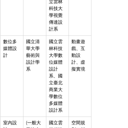
立雲林
科技大
學視覺
傳達設
計系
數位多
國立清
國立雲
動畫遊
媒體設
華大學
林科技
戲、互
計
藝術與
大學數
動設
設計學
位媒體
計、虛
系
設計
擬實境
系、國
立臺北
商業大
學數位
多媒體
設計系
室內設
(一般大
國立雲
空間規