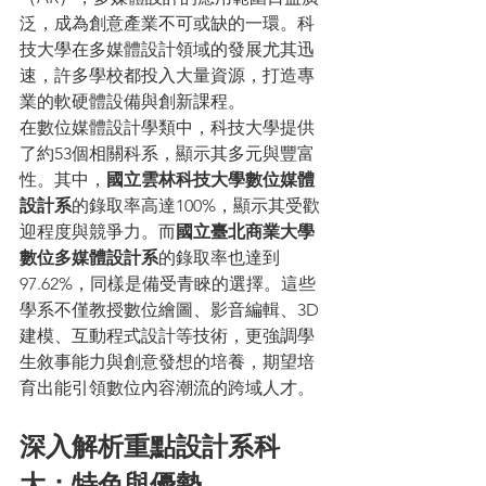
泛，成為創意產業不可或缺的一環。科
技大學在多媒體設計領域的發展尤其迅
速，許多學校都投入大量資源，打造專
業的軟硬體設備與創新課程。
在數位媒體設計學類中，科技大學提供
了約53個相關科系，顯示其多元與豐富
性。其中，
國立雲林科技大學數位媒體
設計系
的錄取率高達100%，顯示其受歡
迎程度與競爭力。而
國立臺北商業大學
數位多媒體設計系
的錄取率也達到
97.62%，同樣是備受青睞的選擇。這些
學系不僅教授數位繪圖、影音編輯、3D
建模、互動程式設計等技術，更強調學
生敘事能力與創意發想的培養，期望培
育出能引領數位內容潮流的跨域人才。
深入解析重點設計系科
大：特色與優勢