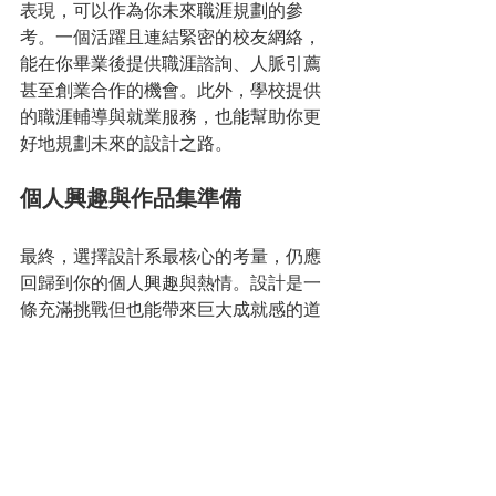
表現，可以作為你未來職涯規劃的參
考。一個活躍且連結緊密的校友網絡，
能在你畢業後提供職涯諮詢、人脈引薦
甚至創業合作的機會。此外，學校提供
的職涯輔導與就業服務，也能幫助你更
好地規劃未來的設計之路。
個人興趣與作品集準備
最終，選擇設計系最核心的考量，仍應
回歸到你的個人興趣與熱情。設計是一
條充滿挑戰但也能帶來巨大成就感的道
路，唯有真心熱愛，才能堅持不懈。因
此，在選校前，務必充分探索自己的興
趣所在，思考希望在哪個設計領域深
耕。同時，無論是申請一般大學或科技
大學的設計系，一份具有個人風格與潛
力的作品集都是不可或缺的。提早準備
並展現你的創意與特質，將是你脫穎而