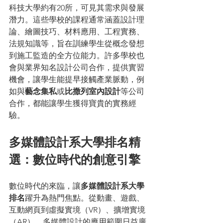
科技大學約有20所，可見其需求與發展
潛力。這些學校的課程通常涵蓋設計理
論、繪圖技巧、材料應用、工程實務、
法規知識等，旨在訓練學生從概念發想
到施工監造的全方位能力。許多學校也
會與業界知名設計公司合作，提供實習
機會，讓學生能提早接觸產業脈動，例
如與
藝念集私
或
比撒列室內設計
等公司
合作，都能讓學生獲得寶貴的實務經
驗。
多媒體設計系大學排名精
選：數位時代的創意引擎
數位時代的來臨，讓
多媒體設計系大學
排名
躍升為熱門焦點。從動畫、遊戲、
互動網頁到虛擬實境（VR）、擴增實境
（AR），多媒體設計的應用範圍日益廣