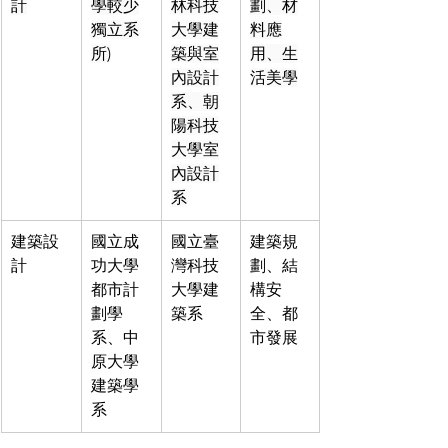
計
學較少
林科技
劃、材
獨立系
大學建
料應
所)
築與室
用、生
內設計
活美學
系、朝
陽科技
大學室
內設計
系
建築設
國立成
國立臺
建築規
計
功大學
灣科技
劃、結
都市計
大學建
構安
劃學
築系
全、都
系、中
市發展
原大學
建築學
系