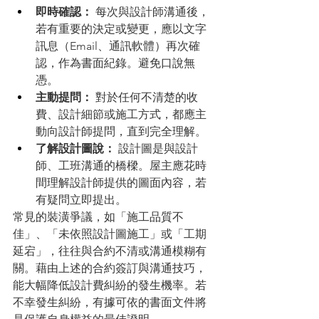
即時確認：
 每次與設計師溝通後，
若有重要的決定或變更，應以文字
訊息（Email、通訊軟體）再次確
認，作為書面紀錄。避免口說無
憑。
主動提問：
 對於任何不清楚的收
費、設計細節或施工方式，都應主
動向設計師提問，直到完全理解。
了解設計圖說：
 設計圖是與設計
師、工班溝通的橋樑。屋主應花時
間理解設計師提供的圖面內容，若
有疑問立即提出。
常見的裝潢爭議，如「施工品質不
佳」、「未依照設計圖施工」或「工期
延宕」，往往與合約不清或溝通模糊有
關。藉由上述的合約簽訂與溝通技巧，
能大幅降低設計費糾紛的發生機率。若
不幸發生糾紛，有據可依的書面文件將