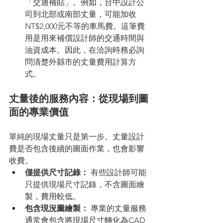
「交通補貼」。例如，台中設計公
司到北部或南部丈量，可能加收
NT$2,000元不等的車馬費。這筆費
用是用來補償設計師的交通時間與
油資成本。因此，在洽詢時務必詢
問清楚外縣市的丈量費用計算方
式。
丈量後的服務內容：從現場到圖
面的專業價值
單純的現場丈量只是第一步。丈量設計
費是否包含後續的圖面作業，也會影響
收費。
僅提供尺寸記錄：
 有些設計師可能
只提供現場尺寸記錄，不含圖面繪
製，費用較低。
包含現況圖繪製：
 專業的丈量服務
通常會包含將現場尺寸轉化為CAD