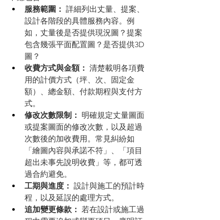
服務範圍：
 詳細列出丈量、提案、
設計各階段的具體服務內容。例
如，丈量後是否提供現況圖？提案
包含幾張平面配置圖？是否提供3D
圖？
收費方式與金額：
 清楚載明各項費
用的計價方式（坪、次、固定金
額）、總金額、付款期程與支付方
式。
修改次數限制：
 明確規定丈量圖面
或提案圖面的修改次數，以及超過
次數後的加收費用。常見糾紛如
「繪圖內容與承諾不符」、「項目
超出未事先說明收費」等，都可透
過合約避免。
工期與進度：
 設計與施工的預計時
程，以及延誤的處理方式。
追加變更條款：
 若在設計或施工過