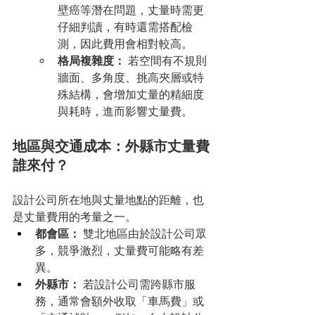
壁癌等潛在問題，丈量時需更
仔細判讀，有時還需搭配檢
測，因此費用會相對較高。
格局複雜度：
 若空間有不規則
牆面、多角度、挑高夾層或特
殊結構，會增加丈量的精細度
與耗時，進而影響丈量費。
地區與交通成本：外縣市丈量費
誰來付？
設計公司所在地與丈量地點的距離，也
是丈量費用的考量之一。
都會區：
 雙北地區由於設計公司眾
多，競爭激烈，丈量費可能略有差
異。
外縣市：
 若設計公司需跨縣市服
務，通常會額外收取「車馬費」或