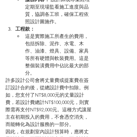
定期至現場監看施工進度與品
質，協調各工班，確保工程依
照設計圖施作。
工程款：
這是實際施工所產生的費用，
包括拆除、泥作、水電、木
作、油漆、燈具、設備、家具
等所有硬體與軟裝費用。這是
整個裝潢費用中佔比最大的部
分。
許多設計公司會將丈量費或提案費在簽
訂設計合約後，從總設計費中扣除。例
如，您支付了NT$8,000元的丈量設計
費，若設計費總計NT$100,000元，則實
際需再支付NT$92,000元。這種方式讓屋
主在初期投入的費用，不會憑空消失，
而能轉化為設計服務的一部分。
因此，在規劃室內設計預算時，應將丈