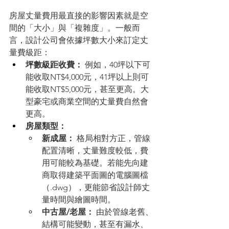
房屋丈量費用最直接的影響因素就是空
間的「大小」與「複雜度」。一般而
言，設計公司會依據坪數大小來訂定丈
量費級距：
坪數級距收費：
 例如，40坪以下可
能收取NT$4,000元，41坪以上則可
能收取NT$5,000元，甚至更高。大
型豪宅或商業空間的丈量費自然會
更高。
房屋類型：
新成屋：
 格局相對方正，管線
配置清晰，丈量難度較低，費
用可能較為基礎。若能先向建
商取得建築平面圖的電腦圖檔
（.dwg），更能節省設計師丈
量時間與繪圖時間。
中古屋/老屋：
 由於管線老舊、
結構可能變動，甚至有漏水、