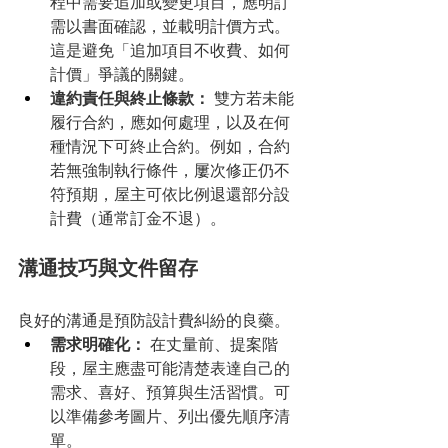
程中需要追加或變更項目，應明訂
需以書面確認，並載明計價方式。
這是避免「追加項目不收費、如何
計價」爭議的關鍵。
違約責任與終止條款：
 雙方若未能
履行合約，應如何處理，以及在何
種情況下可終止合約。例如，合約
若無強制執行條件，屢次修正仍不
符預期，屋主可依比例退還部分設
計費（通常訂金不退）。
溝通技巧與文件留存
良好的溝通是預防設計費糾紛的良藥。
需求明確化：
 在丈量前、提案階
段，屋主應盡可能清楚表達自己的
需求、喜好、預算與生活習慣。可
以準備參考圖片、列出優先順序清
單。