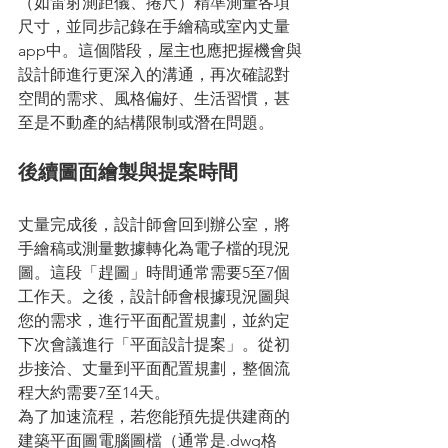
（如雷射測距儀、捲尺）精準測量各項
尺寸，並同步記錄在手繪稿或室內丈量
app中。這個階段，屋主也應把握機會與
設計師進行更深入的溝通，再次確認對
空間的需求、風格偏好、生活習慣，甚
至是不動產的結構限制或潛在問題。
後續圖面繪製與提案時間
丈量完成後，設計師會回到辦公室，將
手繪稿或測量數據轉化為電子檔的現況
圖。這段「趕圖」時間通常需要5至7個
工作天。之後，設計師會根據現況圖與
您的需求，進行平面配置規劃，並約定
下次會議進行「平面設計提案」。從初
步接洽、丈量到平面配置規劃，整個流
程大約需要7至14天。
為了加速流程，若您能預先提供建商的
建築平面圖電腦圖檔（通常是.dwg格