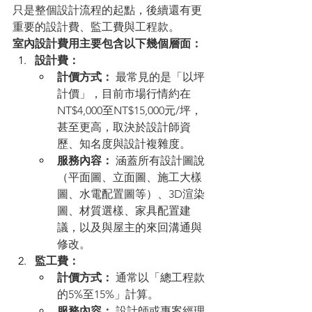
只是整個設計流程的起點，後續還有更
重要的設計費、監工費與工程款。
室內設計費用主要包含以下幾個層面：
設計費：
計價方式：
 最常見的是「以坪
計價」，目前市場行情約在
NT$4,000至NT$15,000元/坪，
甚至更高，取決於設計師資
歷、知名度與設計複雜度。
服務內容：
 涵蓋所有設計圖說
（平面圖、立面圖、施工大樣
圖、水電配置圖等）、3D渲染
圖、材質選樣、家具配置建
議，以及與屋主的來回溝通與
修改。
監工費：
計價方式：
 通常以「總工程款
的5%至15%」計算。
服務內容：
 設計師或專案經理