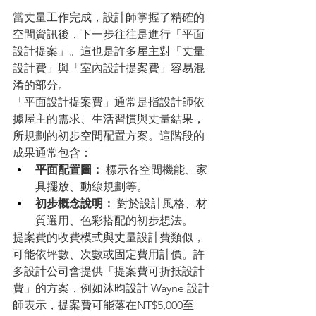
當丈量工作完成，設計師掌握了精確的
空間資訊後，下一步往往是進行「平面
設計提案」。這也是許多屋主對「丈量
設計費」與「室內設計提案費」容易混
淆的部分。
「平面設計提案費」通常是指設計師依
據屋主的需求、生活習慣與丈量結果，
所規劃的初步空間配置方案。這階段的
成果通常包含：
平面配置圖：
 標示各空間機能、家
具擺放、動線規劃等。
初步概念說明：
 對於設計風格、材
質選用、色彩搭配的初步想法。
提案費的收費模式與丈量設計費類似，
可能依坪數、次數或固定費用計價。許
多設計公司會提供「提案費可折抵設計
費」的方案，例如沐昀設計 Wayne 設計
師表示，提案費可能落在NT$5,000至