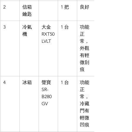
2
信箱
1 把
良好
鑰匙
3
冷氣
大金 
1 台
功能
機
RXT50
正
LVLT
常，
外觀
有輕
微刮
痕
4
冰箱
聲寶 
1 台
功能
SR-
正
B280
常，
GV
冷藏
門有
輕微
凹痕