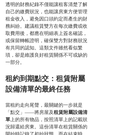
透明的財務紀錄不僅能讓租客清楚了解
自己的繳費狀況，也能讓房東方便管理
租金收入，避免因口頭約定而產生的財
務糾紛。建議租賃雙方在每次繳費或收
取費用後，都應在明細表上簽名確認，
或保留轉帳證明，確保雙方對財務狀況
有共同的認知。這類文件雖然看似繁
瑣，卻是維護良好租賃關係不可或缺的
一部分。
租約到期點交：租賃附屬
設備清單的最終任務
當租約走向尾聲，最關鍵的一步就是
「點交」——將房屋及
租賃附屬設備清
單
上的所有物品，按照清單上的記載狀
況歸還給房東。這份清單在租賃關係的
開始時記錄了初始狀態，而在結束時，