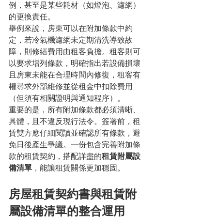
例，甚至是某些耗材（如燈泡、濾網）
的更換責任。
舉例來說，房東可以在附加條款中約
定，若冷氣機濾網未定期清洗導致故
障，則修繕費用由租客負擔。租客則可
以要求增列條款，明確指出若設備損壞
且房東未能在合理時間內修復，租客有
權尋求外部維修並從租金中扣除費用
（但須有相關證明與通知程序）。
重要的是，所有附加條款都必須清晰、
具體，且不違反現行法令。簽署前，租
賃雙方應仔細閱讀並確認所有條款，避
免日後產生爭議。一份包含完善附加條
款的租賃契約，搭配詳盡的
租賃附屬設
備清單
，能讓租賃關係更加穩固。
房屋租賃契約書與租賃附
屬設備清單的整合運用