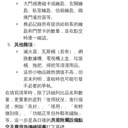
大門感應磁卡或鑰匙、玄關鑰
匙、臥室鑰匙、信箱鑰匙、鐵
捲門遙控器等。
務必記錄所有提供給租客的鑰
匙和門禁卡的數量，並在點交
時逐一確認。
其他雜項
：
滅火器、瓦斯桶（若有）、網
路數據機、電視機上盒、垃圾
桶、拖把、掃把等清潔用品。
這些小物品雖然價值不高，但
若未列明，退租時也可能引發
不必要的爭執。
在填寫清單時，除了詳細列出品名和數
量，更重要的是對「使用狀況」進行描
述，例如「良好」、「堪用」、「有輕
微刮痕」、「功能正常但外觀有鏽蝕」
等。這一步是為日後的
房屋附屬設備點
交及費用負擔確認書
打下基礎。