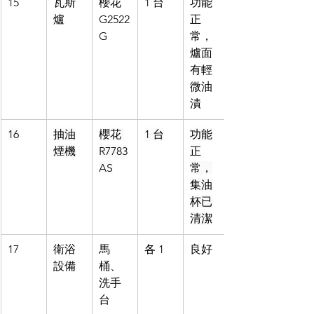
15
瓦斯
櫻花 
1 台
功能
爐
G2522
正
G
常，
爐面
有輕
微油
漬
16
抽油
櫻花 
1 台
功能
煙機
R7783
正
AS
常，
集油
杯已
清潔
17
衛浴
馬
各 1
良好
設備
桶、
洗手
台