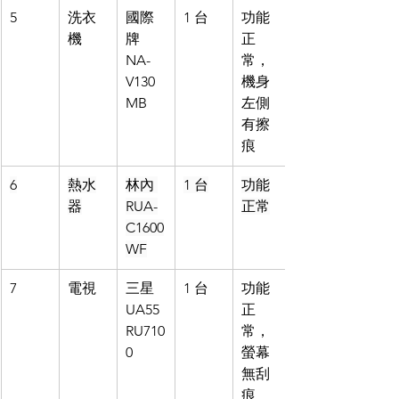
5
洗衣
國際
1 台
功能
機
牌 
正
NA-
常，
V130
機身
MB
左側
有擦
痕
6
熱水
林內 
1 台
功能
器
RUA-
正常
C1600
WF
7
電視
三星 
1 台
功能
UA55
正
RU710
常，
0
螢幕
無刮
痕