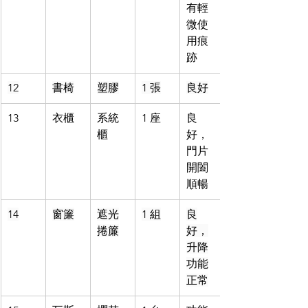
有輕
微使
用痕
跡
12
書椅
塑膠
1 張
良好
13
衣櫃
系統
1 座
良
櫃
好，
門片
開闔
順暢
14
窗簾
遮光
1 組
良
捲簾
好，
升降
功能
正常