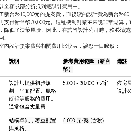
以全額或部分折抵到總設計費用中。
新台幣10,000元的提案費，而後續的設計費為新台幣80,
再支付新台幣70,000元。這種機制對業主來說非常划算
，降低了決策風險。因此，在諮詢設計公司時，務必清楚
例。
6年室內設計提案費與相關費用比較表，讓您一目瞭然：
說明
參考費用範圍（新台
備註
幣）
設計師提供初步規
5,000 - 30,000 元/案
依房
劃、平面配置、風格
設計
簡報等服務的費用。
通常包含丈量費。
結構單純，著重配置
6,000 元/案 (含稅)
與風格。