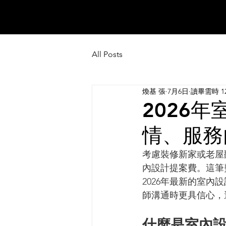
All Posts
煥基 張
7月6日
讀畢需時 1
2026
情、服務
考慮裝修新家或老屋
內設計提案費。這筆
2026年最新的室
師溝通時更具信心，
什麼是室內