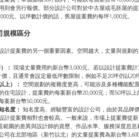
費用則會另行報價。部分設計公司對於中古屋或毛胚屋的
,000元。以坪數計價的話，舊屋提案費約每坪1,000元。
司規模區分
設計提案費的另一個重要因素。空間越大，丈量與規劃的
坪）：
 現場丈量費用約新台幣3,000元。若以設計提案費
元計價，且通常會設定最低坪數限制，例如不足20坪仍以20
坪以上）：
 空間規劃的複雜度更高，可能涉及多種機能配
的住宅設計，提案費約每案新台幣20,000元；而50坪以
案新台幣50,000元。
知名度：
 知名度高、經驗豐富的設計公司，由於其品牌
設計提案費相對也會較高。一般來說，市場上提案費從新台幣
不等，這範圍的差異與設計師的資歷、作品水準、服務深度息
公司在北部地區（新竹以北）的丈量提案費為新台幣3,60