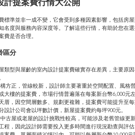
內設計提案費行情大公開
費標準並非一成不變，它會受到多種因素影響，包括房屋
知名度與服務內容深度等。了解這些行情，有助於您在選
案費是否合理。
齡區分
屋類型與屋齡的室內設計提案費確實存在差異，主要原因
。
結構方正，管線較新，設計師主要著重於空間配置、風格
或大樓的提案費，市場行情普遍落在每案新台幣6,000元
天厝，因空間層數多、規劃更複雜，提案費可能提升至每案新
分設計公司會以坪數計價，新屋提案費約每坪900元。
 中古屋或老屋的設計挑戰性較高，可能涉及老舊管線更
工程，因此設計師需要投入更多時間進行現況勘查與評估
案費，單層面積30坪以內，可能以每層新台幣10,000