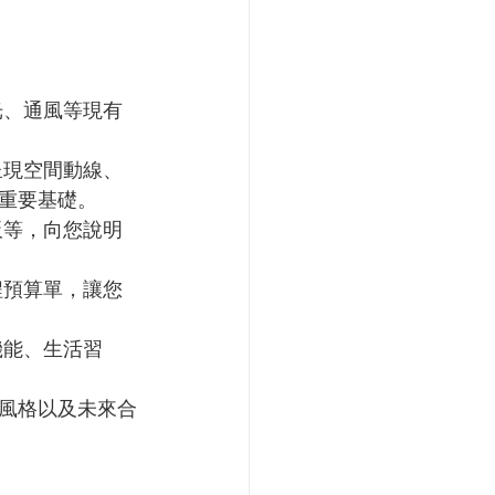
光、通風等現有
呈現空間動線、
重要基礎。
板等，向您說明
程預算單，讓您
機能、生活習
風格以及未來合