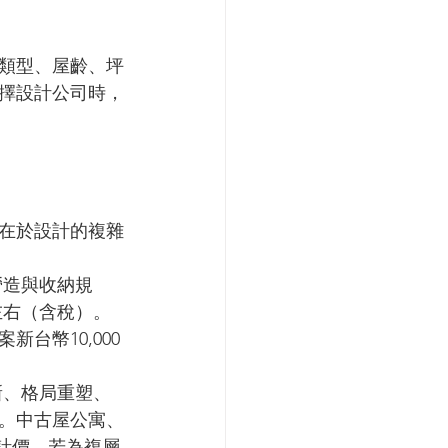
類型、屋齡、坪
擇設計公司時，
在於設計的複雜
營造與收納規
左右（含稅）。
台幣10,000
新、格局重塑、
。中古屋公寓、
元計價，若為複層