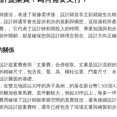
師接洽，表達了裝修需求後，設計師並非立刻就能生出精
，設計師通常會先提供初步的規劃與構想，這段過程所產
費」。它代表了設計師初期投入的時間、專業知識與初步
額外開銷，卻是確保您與設計師理念契合、設計方向正確
的關係
設計提案費會與「丈量費」合併收取。丈量是設計流程的
的精確尺寸，包含長、寬、高、樑柱位置、門窗尺寸、水
設計圖面的基礎。
在雙北地區以30坪的房子為例，約落在新台幣1,500至4,
距離加收車馬費。若坪數較大，例如30坪以上，每多一坪可
費用確保了設計師能掌握空間的真實狀況，避免後續設計
室內設計提案費時，通常已經包含了現場丈量與繪製初步