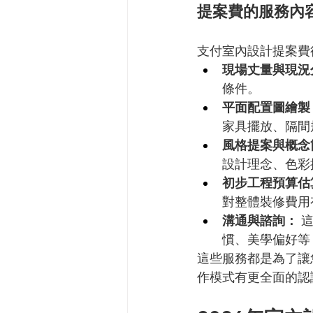
提案費的服務內
支付室內設計提案費
現場丈量與現況
條件。
平面配置圖繪製
家具擺放、隔間
風格提案與概念
設計理念、色彩
初步工程預算估
對整體裝修費用
溝通與諮詢：
 
慣、美學偏好等
這些服務都是為了讓
作模式有更全面的認