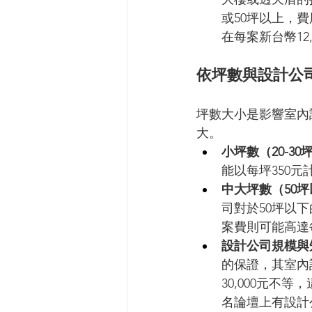
或50坪以上，
在每案新台幣12
依坪數與設計公
坪數大小是影響室內
大。
小坪數（20-30
能以每坪350
中大坪數（50
司對於50坪以下
案費則可能高達每
設計公司規模與
的保證，其室內
30,000元
名論壇上有設計