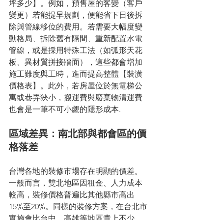
坪多少】。例如，預售屋的客變（客戶
變更）若能提早規劃，便能省下日後拆
除與管線移位的費用。若需要大幅度變
動格局、拆除舊有隔間、重新配置水電
管線，或是採用特殊工法（如弧形天花
板、異材質拼接牆面），這些都會增加
施工難度與工時，進而提高整體【裝潢
價格表】。此外，若房屋位於無電梯公
寓或巷弄狹小，搬運費與廢棄物清運費
也會是一筆不可小覷的隱形成本.
區域差異：南北部與都會區的價
格落差
台灣各地的裝修市場存在明顯的價差。
一般而言，雙北地區因租金、人力成本
較高，裝修價格普遍比其他縣市高出
15%至20%。同樣的裝修方案，在台北市
實施會比台中、高雄等地區貴上不少。