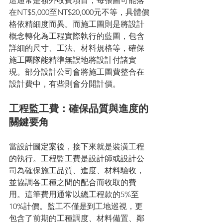
這通常是額外收費項目，每張圖可能落
在NT$5,000至NT$20,000元不等，具體價
格依精細度而異。而施工圖則是將設計
概念轉化為工程實際執行的藍圖，包含
詳細的尺寸、工法、材料規格等，確保
施工團隊能精準無誤地將設計付諸實
現。部分設計公司會將施工圖費整合在
設計費中，有些則會分開計價。
工程監工費：確保品質與進度的
關鍵要角
當設計圖定案後，接下來就是裝潢工程
的執行。工程監工費是設計師或設計公
司為確保施工品質、進度、材料驗收，
並協調各工種之間的配合而收取的費
用。這筆費用通常以總工程款的5%至
10%計價。監工不僅是到工地巡視，更
包含了前期的工種調度、材料備置、鄰