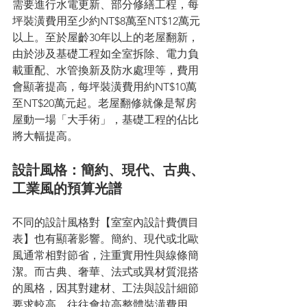
需要進行水電更新、部分修繕工程，每
坪裝潢費用至少約NT$8萬至NT$12萬元
以上。至於屋齡30年以上的老屋翻新，
由於涉及基礎工程如全室拆除、電力負
載重配、水管換新及防水處理等，費用
會顯著提高，每坪裝潢費用約NT$10萬
至NT$20萬元起。老屋翻修就像是幫房
屋動一場「大手術」，基礎工程的佔比
將大幅提高。
設計風格：簡約、現代、古典、
工業風的預算光譜
不同的設計風格對【室室內設計費價目
表】也有顯著影響。簡約、現代或北歐
風通常相對節省，注重實用性與線條簡
潔。而古典、奢華、法式或異材質混搭
的風格，因其對建材、工法與設計細節
要求較高，往往會拉高整體裝潢費用。