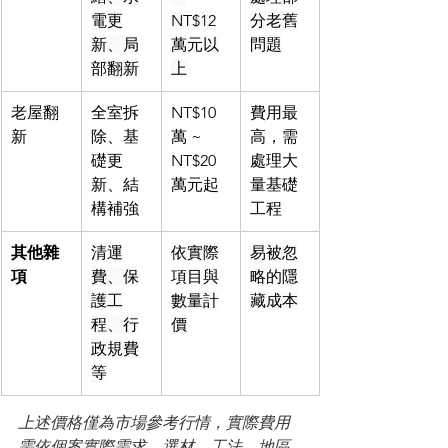
電更
NT$12
分老舊
新、局
萬元以
問題
部翻新
上
老屋翻
全室拆
NT$10
費用最
新
除、基
萬 ~ 
高，需
礎更
NT$20
處理大
新、結
萬元起
量基礎
構補強
工程
其他雜
清運
依實際
易被忽
項
費、保
項目與
略的隱
護工
數量計
藏成本
程、行
價
政規費
等
上述價格僅為市場參考行情，實際費用
需依個案實際需求、選材、工法、地區