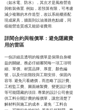
（如水電、防水），其次才是風格營造
與軟裝佈置. 例如，若預算有限，可考慮
減少複雜的木作造型，改以系統櫃搭配
現成家具，牆面則以油漆跳色點綴，同
樣能營造質感又能節省費用.
詳閱合約與報價單：避免隱藏費
用的雷區
一份詳細且透明的報價單是保障自身權
益的關鍵。務必仔細審閱每一項工項明
細、單價、材質品牌、厚度、顏色編
號，以及付款階段與工期安排、保固內
容等. 避免只看總價，而忽略了設計費、
工程監工費、圖面繪製費、變更設計費
等可能隱藏的項目. 專業的設計公司會提
供工料分開計費的報價單，讓您清楚了
解材料與施工的成本，避免「工料合