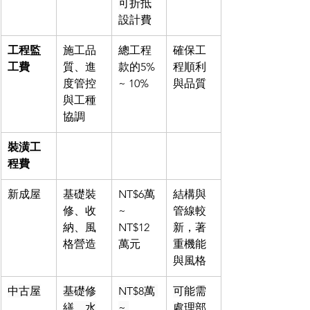
可折抵
設計費
工程監
施工品
總工程
確保工
工費
質、進
款的5% 
程順利
度管控
~ 10%
與品質
與工種
協調
裝潢工
程費
新成屋
基礎裝
NT$6萬 
結構與
修、收
~ 
管線較
納、風
NT$12
新，著
格營造
萬元
重機能
與風格
中古屋
基礎修
NT$8萬 
可能需
繕、水
~ 
處理部