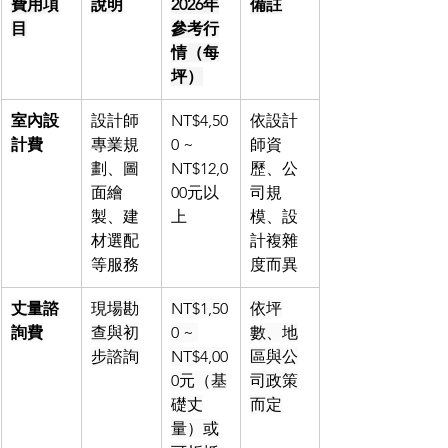
費用項
說明
2026年
備註
目
參考行
情（每
坪）
室內設
設計師
NT$4,50
依設計
計費
專業規
0 ~ 
師資
劃、圖
NT$12,0
歷、公
面繪
00元以
司規
製、建
上
模、設
材選配
計複雜
等服務
度而異
丈量諮
現場勘
NT$1,50
依坪
詢費
查與初
0 ~ 
數、地
步諮詢
NT$4,00
區與公
0元（基
司政策
礎丈
而定
量）或