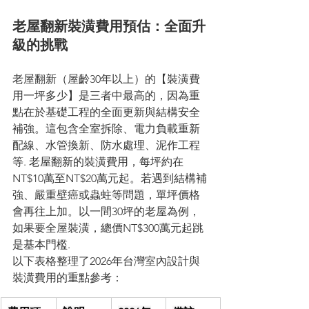
老屋翻新裝潢費用預估：全面升
級的挑戰
老屋翻新（屋齡30年以上）的【裝潢費
用一坪多少】是三者中最高的，因為重
點在於基礎工程的全面更新與結構安全
補強。這包含全室拆除、電力負載重新
配線、水管換新、防水處理、泥作工程
等. 老屋翻新的裝潢費用，每坪約在
NT$10萬至NT$20萬元起。若遇到結構補
強、嚴重壁癌或蟲蛀等問題，單坪價格
會再往上加。以一間30坪的老屋為例，
如果要全屋裝潢，總價NT$300萬元起跳
是基本門檻.
以下表格整理了2026年台灣室內設計與
裝潢費用的重點參考：