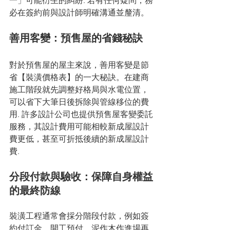
一」可能衍生的糾紛. 若有任何疑問，務
必在簽約前與設計師明確溝通並釐清。
善用客變：預售屋的省錢秘訣
對於預售屋的屋主來說，善用客變是節
省【裝潢價格表】的一大秘訣。在建商
施工階段就先調整好格局與水電位置，
可以省下大筆日後拆除與管線移位的費
用. 許多設計公司也提供預售屋客變委託
服務，其設計費用可能相較新成屋設計
費更低，甚至可折抵後續的新成屋設計
費.
分段付款與驗收：保障自身權益
的最終防線
裝潢工程通常會採分階段付款，例如簽
約付訂金、開工預付、泥作木作進場再