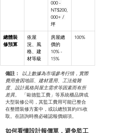
000 - 
NT$200,
000+ / 
坪
總體裝
依屋
房屋總
100%
修預算
況、風
價的 
格、建
10% - 
材等級
15%
備註：
 以上數據為市場參考行情，實際
費用會因地區、建材選用、工法複雜
度、設計風格與屋主需求等因素而有所
差異。 
 「歐德監工費」等系統櫃品牌或
大型裝修公司，其監工費用可能已整合
在整體裝修方案中，或以總預算約8%收
取。在諮詢時務必確認報價細項。
如何看懂設計報價單，避免監工