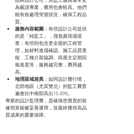
品牌設計公司，其監工服務通常更
為嚴謹專業，費用也會較高。他們
能有效處理突發狀況，確保工程品
質。
服務內容範圍
：有些設計公司提供
的是「純監工」，僅負責現場巡
查；有些則包含更全面的工程管
理，如材料進場確認、施工品質查
核、工種介面協調、與屋主定期回
報進度等，服務越完整，費用越
高。
地理區域差異
：如同設計費行情，
北部地區（尤其雙北）的監工費普
遍會比中南部高出15-20%。
專業的設計監理費，是確保您寶貴的裝
修預算能被妥善運用，並最終獲得高品
質成果的重要保障。