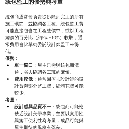
統包監工的優勢與考量
統包商通常會負責從拆除到完工的所有
施工環節，並協調各工種。統包監工費
可能直接包含在工程總價中，或以工程
總價的百分比（約5%~10%）收取，通
常費用會比單純委託設計師監工來得
低。
優勢：
單一窗口
：屋主只需與統包商溝
通，省去協調各工班的麻煩。
費用較低
：通常因省去設計師的設
計費與部分監工費，總體花費可能
較少。
考量：
設計感與品質不一
：統包商可能較
缺乏設計美學專業，主要以實用性
與施工便利性為考量，成品可能與
屋主期待的風格有落差。