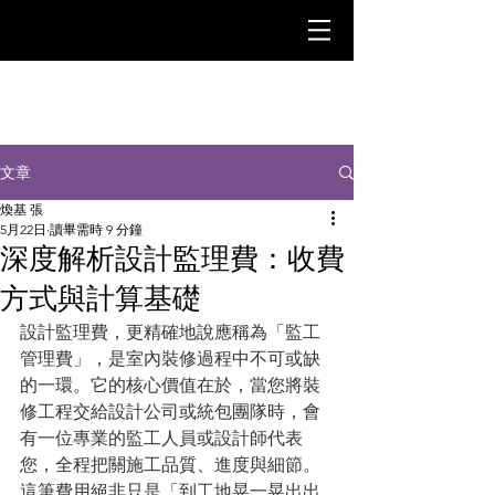
文章
煥基 張
5月22日
讀畢需時 9 分鐘
深度解析設計監理費：收費
方式與計算基礎
設計監理費，更精確地說應稱為「監工
管理費」，是室內裝修過程中不可或缺
的一環。它的核心價值在於，當您將裝
修工程交給設計公司或統包團隊時，會
有一位專業的監工人員或設計師代表
您，全程把關施工品質、進度與細節。
這筆費用絕非只是「到工地晃一晃出出