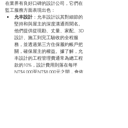
在業界有良好口碑的設計公司，它們在
監工服務方面表現出色：
允丰設計
：允丰設計以其對細節的
堅持和與屋主的深度溝通而聞名。
他們提供從現勘、丈量、家配、3D
設計、施工到完工驗收的全程服
務，並透過第三方住保履約帳戶把
關，確保屋主的權益。據了解，允
丰設計的工程管理費通常為總工程
款的10%，設計費用則落在每坪
NT$4,000至NT$8,000元之間，會依
簡裝、精裝或毛胚屋等不同需求有
所差異。他們強調經驗豐富的團隊
能有效協調工種、處理屋況問題，
確保工程順利進行並提高作品完整
度。
藝念集私
：藝念集私作為業界知名
的設計公司，長期以來在室內設計
領域享有盛譽。他們擅長透過獨特