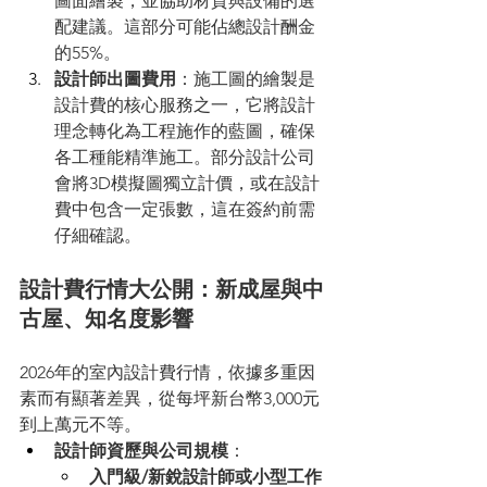
圖面繪製，並協助材質與設備的選
配建議。這部分可能佔總設計酬金
的55%。
設計師出圖費用
：施工圖的繪製是
設計費的核心服務之一，它將設計
理念轉化為工程施作的藍圖，確保
各工種能精準施工。部分設計公司
會將3D模擬圖獨立計價，或在設計
費中包含一定張數，這在簽約前需
仔細確認。
設計費行情大公開：新成屋與中
古屋、知名度影響
2026年的室內設計費行情，依據多重因
素而有顯著差異，從每坪新台幣3,000元
到上萬元不等。
設計師資歷與公司規模
：
入門級/新銳設計師或小型工作