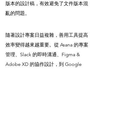
版本的設計稿，有效避免了文件版本混
亂的問題。
隨著設計專案日益複雜，善用工具提高
效率變得越來越重要。從 Asana 的專案
管理、Slack 的即時溝通、Figma & 
Adobe XD 的協作設計，到 Google 
Drive 的文件共享，每種工具都在專案的
不同階段發揮關鍵作用。而 
dotbrand 
AI 前台設計助理
 則通過自動化初期訪談
和專案對焦過程，讓設計師能夠更專注
於創意工作，減少重複性任務。靈活運
用這些工具，不僅能提升設計師的工作
效率，還能在競爭激烈的市場中保持領